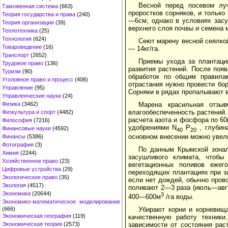
Весной перед посевом лу
Таможенная система
(663)
проростков сорняков, и только
Теория государства и права
(240)
—6см; однако в условиях зас
Теория организации
(39)
верхнего слоя почвы и семена 
Теплотехника
(25)
Технология
(624)
Сеют марену весной сеялко
Товароведение
(16)
— 14кг/га.
Транспорт
(2652)
Приемы ухода за плантаци
Трудовое право
(136)
развития растений. После поя
Туризм
(90)
обработок по общим правила
Уголовное право и процесс
(406)
отрастания нужно провести бо
Управление
(95)
Сорняки в рядах пропалывают 
Управленческие науки
(24)
Физика
(3462)
Марена красильная отзы
влагообеспеченность растений.
Физкультура и спорт
(4482)
расчета азота и фосфора по 60
Философия
(7216)
удобрениями N
P
, глубин
Финансовые науки
(4592)
40
20
основном внесении можно увели
Финансы
(5386)
Фотография
(3)
По данным Крымской зонал
Химия
(2244)
засушливого климата, чтобы
Хозяйственное право
(23)
вегетационных поливов ежег
Цифровые устройства
(29)
переходящих плантациях при з
Экологическое право
(35)
если нет дождей, обычно пров
Экология
(4517)
поливают 2—3 раза (июль—авгу
Экономика
(20644)
3
400—600м
/га воды.
Экономико-математическое моделирование
(666)
Убирают корни и корневища
Экономическая география
(119)
качественную работу техник
Экономическая теория
(2573)
зависимости от состояния рас