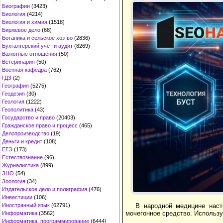
Биографии
(3423)
Биология
(4214)
Биология и химия
(1518)
Биржевое дело
(68)
Ботаника и сельское хоз-во
(2836)
Бухгалтерский учет и аудит
(8269)
Валютные отношения
(50)
Ветеринария
(50)
Военная кафедра
(762)
ГДЗ
(2)
География
(5275)
Геодезия
(30)
Геология
(1222)
Геополитика
(43)
Государство и право
(20403)
Гражданское право и процесс
(465)
Делопроизводство
(19)
Деньги и кредит
(108)
ЕГЭ
(173)
Естествознание
(96)
Журналистика
(899)
ЗНО
(54)
Зоология
(34)
Издательское дело и полиграфия
(476)
Инвестиции
(106)
В народной медицине наст
Иностранный язык
(62791)
мочегонное средство. Использу
Информатика
(3562)
Информатика, программирование
(6444)