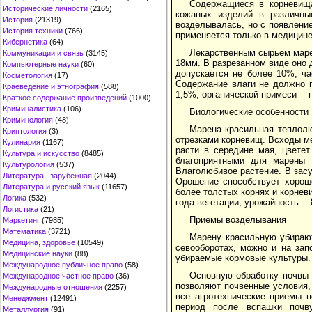
Содержащиеся в корневища
Исторические личности
(2165)
кожаных изделий в различны
История
(21319)
возделывалась, но с появлени
История техники
(766)
применяется только в медицине
Кибернетика
(64)
Лекарственным сырьем маре
Коммуникации и связь
(3145)
18мм. В разрезанном виде оно 
Компьютерные науки
(60)
допускается не более 10%, ч
Косметология
(17)
Содержание влаги не должно 
Краеведение и этнография
(588)
1,5%, органической примеси— н
Краткое содержание произведений
(1000)
Криминалистика
(106)
Биологические особенности
Криминология
(48)
Марена красильная теплол
Криптология
(3)
отрезками корневищ. Всходы м
Кулинария
(1167)
расти в середине мая, цветет
Культура и искусство
(8485)
благоприятными для марены 
Культурология
(537)
Влаголюбивое растение. В зас
Литература : зарубежная
(2044)
Орошение способствует хороше
Литература и русский язык
(11657)
более толстых корнях и корне
Логика
(532)
года вегетации, урожайность— 
Логистика
(21)
Приемы возделывания
Маркетинг
(7985)
Математика
(3721)
Марену красильную убирают
Медицина, здоровье
(10549)
севооборотах, можно и на зап
Медицинские науки
(88)
убираемые кормовые культуры.
Международное публичное право
(58)
Основную обработку почвы 
Международное частное право
(36)
позволяют почвенные условия,
Международные отношения
(2257)
все агротехнические приемы 
Менеджмент
(12491)
период после вспашки почв
Металлургия
(91)