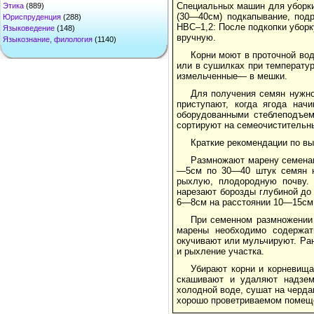
Специальных машин для уборки
Этика
(889)
(30—40см) подкапывание, под
Юриспруденция
(288)
НВС–1,2: После подкопки убор
Языковедение
(148)
вручную.
Языкознание, филология
(1140)
Корни моют в проточной во
или в сушилках при температу
измельченные— в мешки.
Для получения семян нужно
приступают, когда ягода нач
оборудованными стеблеподъем
сортируют на семеочистительн
Краткие рекомендации по в
Размножают марену семенам
—5см по 30—40 штук семян н
рыхлую, плодородную почву. 
нарезают борозды глубиной до
6—8см на расстоянии 10—15см д
При семенном размножении 
марены необходимо содержат
окучивают или мульчируют. Ра
и рыхление участка.
Убирают корни и корневища
скашивают и удаляют надзем
холодной воде, сушат на черда
хорошо проветриваемом помещен