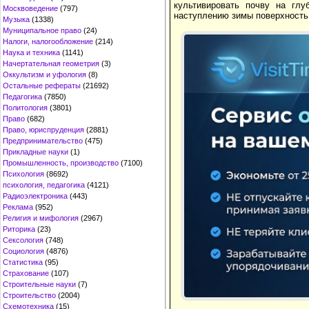
культивировать почву на г
Москвоведение
(797)
наступлению зимы поверхность
Музыка
(1338)
Муниципальное право
(24)
Налоги, налогообложение
(214)
Наука и техника
(1141)
Начертательная геометрия
(3)
Оккультизм и уфология
(8)
Остальные рефераты
(21692)
Педагогика
(7850)
Политология
(3801)
Право
(682)
Право, юриспруденция
(2881)
Предпринимательство
(475)
Прикладные науки
(1)
Промышленность, производство
(7100)
Психология
(8692)
психология, педагогика
(4121)
Радиоэлектроника
(443)
Реклама
(952)
Религия и мифология
(2967)
Риторика
(23)
Сексология
(748)
Социология
(4876)
Статистика
(95)
Страхование
(107)
Строительные науки
(7)
Строительство
(2004)
Схемотехника
(15)