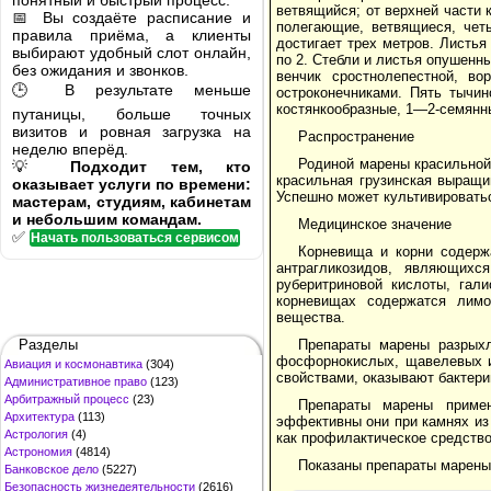
понятный и быстрый процесс.
ветвящийся; от верхней части 
📅 Вы создаёте расписание и
полегающие, ветвящиеся, чет
правила приёма, а клиенты
достигает трех метров. Листь
выбирают удобный слот онлайн,
по 2. Стебли и листья опушенн
без ожидания и звонков.
венчик сростнолепестной, во
🕒 В результате меньше
остроконечниками. Пять тычи
костянкообразные, 1—2-семянн
путаницы, больше точных
визитов и ровная загрузка на
Распространение
неделю вперёд.
Родиной марены красильной
💡
Подходит тем, кто
красильная грузинская выращи
оказывает услуги по времени:
Успешно может культивироватьс
мастерам, студиям, кабинетам
и небольшим командам.
Медицинское значение
✅
Начать пользоваться сервисом
Корневища и корни содерж
антрагликозидов, являющих
руберитриновой кислоты, гали
корневищах содержатся лимо
вещества.
Разделы
Препараты марены разрых
фосфорнокислых, щавелевых и 
Авиация и космонавтика
(304)
свойствами, оказывают бактери
Административное право
(123)
Арбитражный процесс
(23)
Препараты марены примен
Архитектура
(113)
эффективны они при камнях из
Астрология
(4)
как профилактическое средство
Астрономия
(4814)
Показаны препараты марены 
Банковское дело
(5227)
Безопасность жизнедеятельности
(2616)