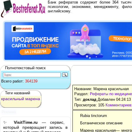
Банк рефератов содержит более 364 тыся
психологии, экономике, менеджменту, фило
английскому.
Полнотекстовый поиск
Всего работ:
364139
Название: Марена красильная
Теги названий
Раздел:
Рефераты по медицине
красильный
марена
Тип:
доклад
Добавлен 04:24:13
Просмотров: 105
Комментариев:
Реклама
Rubia tinctorum
✨
VisitTime.ru
— сервис,
Ботаническое описание
который превращает запись в
Марена красильная— многол