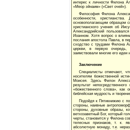
интерес к личности Филона А
«Меор эйнаим» («Свет очей»).
Философия Филона Алексан
особенности, христианства.
основополагающим образцом си
христианского учения об Иис
Александрийский пользовался
Иоанном. Хотя вопрос о влиян
послания апостола Павла, в пе
сходство с трудами Филона Ал
церкви, в первую очередь, 
заимствовали многие его идеи 
Заключение
Специалисты отмечают, чт
носителям божественной исти
Моисея. Здесь Филон Алекса
результат непосредственного
«божественного слова», как 
библейская мудрость и творени
Подойдя к Пятикнижию с по
стороны, наивные антропоморф
стороны, духовные образы, ко
ветхозаветный Бог, который го
черты, становится у Филона с
телесных признаков, т. к. я
абсолютную монаду, т.е. нера