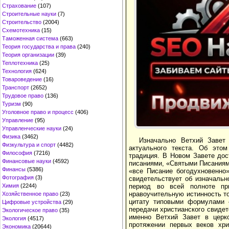
Страхование
(107)
Строительные науки
(7)
Строительство
(2004)
Схемотехника
(15)
Таможенная система
(663)
Теория государства и права
(240)
Теория организации
(39)
Теплотехника
(25)
Технология
(624)
Товароведение
(16)
Транспорт
(2652)
Трудовое право
(136)
Туризм
(90)
Уголовное право и процесс
(406)
Управление
(95)
Управленческие науки
(24)
Физика
(3462)
Изначально Ветхий Завет 
Физкультура и спорт
(4482)
актуального текста. Об этом
Философия
(7216)
традиция. В Новом Завете дос
Финансовые науки
(4592)
писаниями, «Святыми Писаниям
Финансы
(5386)
«все Писание богодухновенно
Фотография
(3)
свидетельствует об изначальн
период во всей полноте пр
Химия
(2244)
нравоучительную истинность т
Хозяйственное право
(23)
цитату типовыми формулами –
Цифровые устройства
(29)
передачи христианского свидете
Экологическое право
(35)
именно Ветхий Завет в церк
Экология
(4517)
протяжении первых веков хри
Экономика
(20644)