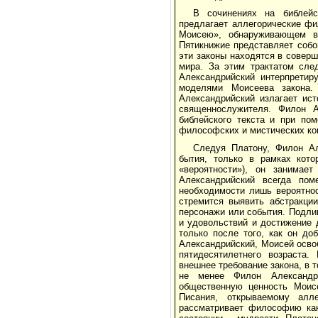
В сочинениях на библейс
предлагает аллегорические фи
Моисею», обнаруживающем вл
Пятикнижие представляет собой
эти законы находятся в совер
мира. За этим трактатом сле
Александрийский интерпретир
моделями Моисеева закона.
Александрийский излагает ист
священнослужителя. Филон Ал
библейского текста и при пом
философских и мистических ко
Следуя Платону, Филон Ал
бытия, только в рамках кото
«вероятности»), он занима
Александрийский всегда по
необходимости лишь вероятно
стремится выявить абстракци
персонажи или события. Подли
и удовольствий и достижение 
только после того, как он до
Александрийский, Моисей осво
пятидесятилетнего возраста
внешнее требование закона, в 
не менее Филон Александри
общественную ценность Моис
Писания, открываемому алл
рассматривает философию как