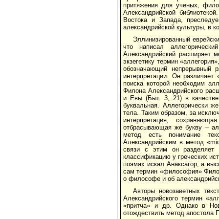
притяжения для ученых, фило
Александрийской библиотекой
Востока и Запада, преследу
александрийской культуры, в к
Эллинизированный еврейски
что написал аллегорический
Александрийский расширяет м
экзегетику термин «аллегория»,
обозначающий непрерывный 
интерпретации. Он различает
поиска которой необходим алл
Филона Александрийского расш
и Евы (Быт. 3, 21) в качеств
буквальная. Аллегорически ж
тела. Таким образом, за искл
интерпретация, сохраняюща
отбрасывающая же букву – ал
метод есть понимание тек
Александрийским в метод «mid
связи с этим он разделяет 
классификацию у греческих ист
поэмах искал Анаксагор, а вы
сам термин «философия» Филон
о философе и об александрийс
Авторы новозаветных текс
Александрийского термин «алл
«притча» и др. Однако в Нов
отождествить метод апостола П