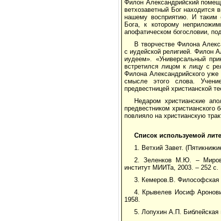
Филон Александрийский помеща
ветхозаветный Бог находится в
нашему восприятию. И таким 
Бога, к которому неприложим
апофатическом богословии, по
В творчестве Филона Алекс
с иудейской религией. Филон А
иудеем». «Универсальный при
встретился лицом к лицу с ре
Филона Александрийского уже 
смысле этого слова. Учени
предвестницей христианской те
Недаром христианские апо
предвестником христианского б
повлияло на христианскую трак
Список используемой лит
1. Ветхий Завет. (Пятикнижи
2. Зеленков М.Ю. – Миров
институт МИИТа, 2003. – 252 с.
3. Кемеров.В. Философская 
4. Крывелев Иосиф Аронови
1958.
5. Лопухин А.П. Библейская 