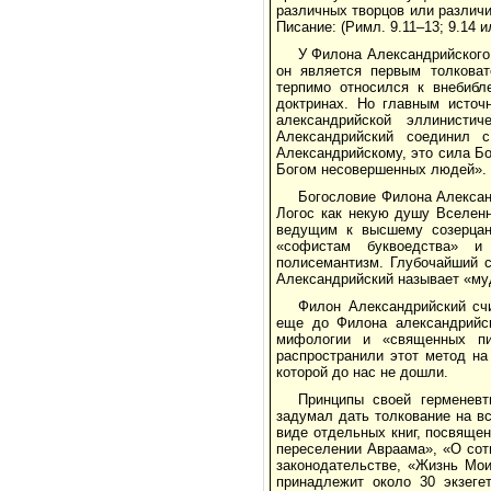
различных творцов или различ
Писание: (Римл. 9.11–13; 9.14 и
У Филона Александрийского
он является первым толкова
терпимо относился к внебибл
доктринах. Но главным источ
александрийской эллинисти
Александрийский соединил 
Александрийскому, это сила Б
Богом несовершенных людей».
Богословие Филона Алексан
Логос как некую душу Вселенн
ведущим к высшему созерцан
«софистам буквоедства» и 
полисемантизм. Глубочайший 
Александрийский называет «му
Филон Александрийский счи
еще до Филона александрийск
мифологии и «священных пис
распространили этот метод на
которой до нас не дошли.
Принципы своей герменевт
задумал дать толкование на в
виде отдельных книг, посвяще
переселении Авраама», «О сот
законодательстве, «Жизнь Мо
принадлежит около 30 экзеге