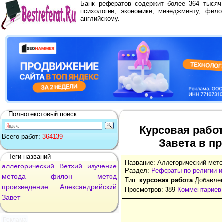
Банк рефератов содержит более 364 тыся
психологии, экономике, менеджменту, фило
английскому.
Полнотекстовый поиск
Курсовая рабо
Всего работ:
364139
Завета в п
Теги названий
Название: Аллегорический мето
аллегорический
Ветхий
изучение
Раздел:
Рефераты по религии 
метода
филон
метод
Тип:
курсовая работа
Добавлен
произведение
Александрийский
Просмотров: 389
Комментариев:
Завет
Реклама