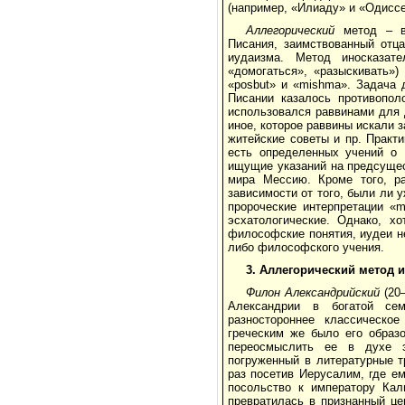
(например, «Илиаду» и «Одиссе
Аллегорический
метод – в 
Писания, заимствованный отца
иудаизма. Метод иносказат
«домогаться», «разыскивать»)
«posbut» и «mishma». Задача 
Писании казалось противопол
использовался раввинами для д
иное, которое раввины искали 
житейские советы и пр. Практи
есть определенных учений о 
ищущие указаний на предсущес
мира Мессию. Кроме того, ра
зависимости от того, были ли 
пророческие интерпретации «m
эсхатологические. Однако, х
философские понятия, иудеи н
либо философского учения.
3.
Аллегорический метод и
Филон Александрийский
(20–
Александрии в богатой сем
разностороннее классическо
греческим же было его образо
переосмыслить ее в духе э
погруженный в литературные т
раз посетив Иерусалим, где е
посольство к императору Кал
превратилась в признанный ц