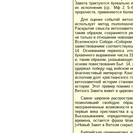
Завета трактуются буквально 
их исполнение (ср.: Мф 2. 5–
пророчеств, применяются боле
Для оценки событий ветхо
использует метод
типологиче
Раскрытие смысла ветхозаветн
таким образом, сохраняется р
не только в отношении новозаве
Вселенского Собора «Собором 
заимствованием соответствующ
14. Основанием переноса это
буквенного выражения числа 31
и, таким образом, указывающег
основе повествования Быт. 14, 
одержал победу над войском н
благочестивый император Конс
исполнив долг христианского г
ветхозаветной истории станов
истории. Этот пример помимо 
Ветхого Завета живет в церков
Самое широкое распростра
позволивший свободно обра
неограниченные возможности в
первые века христианства в ц
Высказыванием, определяющи
времена, остается фраза блаж
(«Новый Завет в Ветхом сокрыт,
Библейская герменевтика и