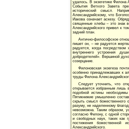
удалось. В экзегетике Филона 
События Ветхого Завета пре
исторический смысл. Напр
Александрийскому, что Богопо
Иакова означает аскезу. Обря
священные хлебы – это знак в
Александрийского привел к то
задний план.
Антично-философское отнош
пишет он, – не радуется жерт
радуется, когда посредством
внутреннего устроения душ
добродетелей». Вершиной духо
созерцание.
Филоновская экзегеза почт
особенно принадлежавших к ал
труды Филона Александрийского
Следует уточнить, что от
открывается избранным лишь в
подобной истины необходимы
Пятикнижие умышленно состав
скрыть смысл божественного 
разуму, не наделенному благод
невозможна. Таким образом, у
согласно Филону, с одной стор
и свободных наук, таких как 
постижения божественной и
Александрийского.