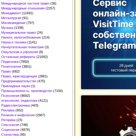
Международное частное право
(36)
Международные отношения
(2257)
Менеджмент
(12491)
Металлургия
(91)
Москвоведение
(797)
Музыка
(1338)
Муниципальное право
(24)
Налоги, налогообложение
(214)
Наука и техника
(1141)
Начертательная геометрия
(3)
Оккультизм и уфология
(8)
Остальные рефераты
(21692)
Педагогика
(7850)
Политология
(3801)
Право
(682)
Право, юриспруденция
(2881)
Предпринимательство
(475)
Прикладные науки
(1)
Промышленность, производство
(7100)
Психология
(8692)
психология, педагогика
(4121)
Радиоэлектроника
(443)
Реклама
(952)
Религия и мифология
(2967)
Риторика
(23)
Сексология
(748)
Социология
(4876)
Статистика
(95)