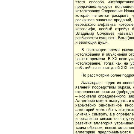
этого способа интерпретац
предсимволизируют воплощен
истолкования Откровения Иоанн
которая пытается раскрыть 
раскрывая значение преданий,
еврейского алфавита, которые
иероглифа, особый атрибут б
Владимир Соловьев называл 
разбирается сущность Бога (на
и эволюция души.
В настоящее время смещен
истолкования и объяснения от
нашего времени. В XX веке у
истолкование, тогда как на 
событий нынешних дней XXI век
Но рассмотрим более подро
Аллегория
– один из способ
явлений посредством образа, 
отвлеченные понятия (добродет
– носители определенного, за
Аллегория может выступать и 
характерно однозначное инос
аллегорий может быть истолков
близка к символу, а в определ
и органично связан со структ
развития аллегория утрачивал
таким образом, новые смыслов
аллегорию предпринимаются 