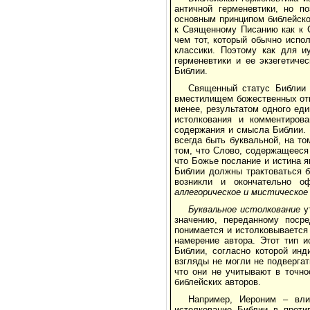
античной герменевтики, но п
основным принципом библейско
к Священному Писанию как к С
чем тот, который обычно испо
классики. Поэтому как для и
герменевтики и ее экзегетиче
Библии.
Священный статус Библии 
вместилищем божественных отк
менее, результатом одного еди
истолкования и комментиров
содержания и смысла Библии. 
всегда быть буквальной, на т
том, что Слово, содержащееся
что Божье послание и истина 
Библии должны трактоваться бу
возникли и окончательно о
аллегорическое и мистическо
Буквальное истолкование
ут
значению, переданному посре
понимается и истолковывается
намерение автора. Этот тип 
Библии, согласно которой ин
взгляды не могли не подвергат
что они не учитывают в точно
библейских авторов.
Например, Иероним – вли
истолкование Библии в проти