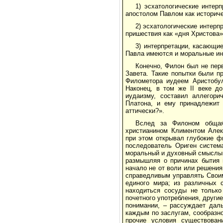
1) эсхатологические интер
апостолом Павлом как историч
2) эсхатологические интерп
пришествия как «дня Христова» (
3) интерпретации, касающи
Павла имеются и моральные инте
Конечно, Филон был не пер
Завета. Такие попытки были п
Филометора иудеем Аристобул
Наконец, в том же II веке д
иудаизму, составил аллегори
Платона, и ему принадлежит 
аттически?».
Вслед за Филоном общая 
христианином Климентом Алек
при этом открывал глубокие ф
последователь Ориген система
моральный и духовный смыслы,
размышляя о причинах бытия 
начало не от воли или решения
справедливым управлять Своим
единого мира; из различных 
находиться сосуды не только
почетного употребления, другие
понимании, – рассуждает даль
каждым по заслугам, сообразн
прочие условия существован