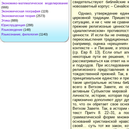
свидетельствуют библейские 
Экономико-математическое моделирование
новозаветный корпус – Синайск
(666)
Экономическая география
(119)
Однако, утверждение един
Экономическая теория
(2573)
церковной традиции. Пришест
Этика
(889)
ситуацию, и ни с чем не сравн
Юриспруденция
(288)
прежние религиозные ценности
Языковедение
(148)
«диалектическом» противопост
Языкознание, филология
(1140)
ценности. И если бы не очевид
переосмысления традиционных 
(например, оценка «крещения»
контексте – и Писание, и эпо
(ср. Евр 8. 13). Если опыт а
некоторые пути ее решения, т
рассматриваться как ответ на н
и подходов. При исследовании
религиозного представления 
тождественной прежней. Так, 
принципиальное единство и пре
такие центральные истины биб
всего в Ветхом Завете, их о
активным Субъектом мировой и
личности, истории, которая п
гармонично дополняют друг дру
то, что он обретает свое осн
Ветхом Завете. Так, в истории
текст Притч 8. 22–31, а по
грамматической форме множес
оснований христианской нрав
своей… суть тот же закон, ко