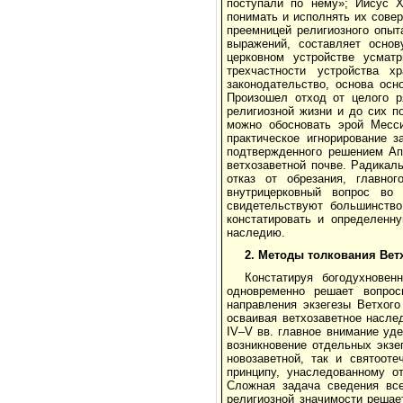
поступали по нему»; Иисус Х
понимать и исполнять их сове
преемницей религиозного опыт
выражений, составляет основ
церковном устройстве усмат
трехчастности устройства х
законодательство, основа осн
Произошел отход от целого р
религиозной жизни и до сих п
можно обосновать эрой Месси
практическое игнорирование з
подтвержденного решением Апо
ветхозаветной почве. Радикал
отказ от обрезания, главно
внутрицерковный вопрос во
свидетельствуют большинство
констатировать и определенн
наследию.
2. Методы толкования Вет
Констатируя богодухновен
одновременно решает вопрос
направления экзегезы Ветхог
осваивая ветхозаветное насле
IV–V вв. главное внимание уд
возникновение отдельных экзе
новозаветной, так и святоот
принципу, унаследованному о
Сложная задача сведения все
религиозной значимости решае