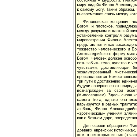
состоянии – мудрости. Плато
миру «идей» Филон Александри
к самому Богу. Таким образом,
вневременная связь между кот
Филоновская концепция че
Богом, и плотское, принадле
между разумом и плотской жиз
установление контроля разума
мировоззрения Филона Алекса
представляет и как восхожден
тождество человеческого и Б
Александрийского форму мисти
Богом, человек должен освобо
есть забыть тело, чувства и ч
чувствами, доставляющая б
экзальтированный мистическ
преисполняется Божественным 
три пути к достижению единения
будучи совершенен от природы
вознагражден за свой аске
(Милосердием). Здесь снова к
самого Бога, однако она мож
варьируется в разных трактат
любовь, Филон Александрийск
«эротическим» учениям эллини
как о Божьем даре, посредство
Для евреев обращение Фил
древних еврейских источниках
хотя в некоторых из них (в ча