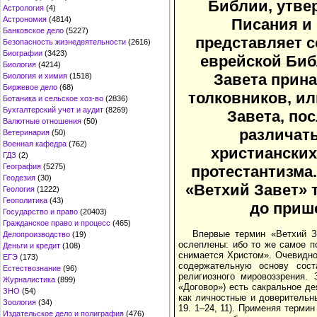
Библии, утве
Астрология
(4)
Астрономия
(4814)
Писания и 
Банковское дело
(5227)
представляет с
Безопасность жизнедеятельности
(2616)
Биографии
(3423)
еврейской Биб
Биология
(4214)
Завета прин
Биология и химия
(1518)
Биржевое дело
(68)
толковников, ил
Ботаника и сельское хоз-во
(2836)
Бухгалтерский учет и аудит
(8269)
Завета, по
Валютные отношения
(50)
различат
Ветеринария
(50)
Военная кафедра
(762)
христианских
ГДЗ
(2)
География
(5275)
протестантизма
Геодезия
(30)
«Ветхий Завет» 
Геология
(1222)
Геополитика
(43)
до приш
Государство и право
(20403)
Гражданское право и процесс
(465)
Впервые термин «Ветхий З
Делопроизводство
(19)
ослеплены: ибо то же самое п
Деньги и кредит
(108)
снимается Христом». Очевидно
ЕГЭ
(173)
содержательную основу сост
Естествознание
(96)
религиозного мировоззрения.
Журналистика
(899)
«Договор») есть сакральное д
ЗНО
(54)
как личностные и доверительн
Зоология
(34)
19. 1–24, 11). Применяя терми
Издательское дело и полиграфия
(476)