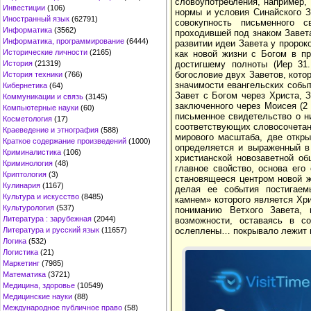
словоупотребления, например, 
Инвестиции
(106)
нормы и условия Синайского З
Иностранный язык
(62791)
совокупность письменного с
Информатика
(3562)
проходившей под знаком Завет
Информатика, программирование
(6444)
развитии идеи Завета у пророк
Исторические личности
(2165)
как новой жизни с Богом в п
История
(21319)
достигшему полноты (Иер 31.
богословие двух Заветов, кото
История техники
(766)
значимости евангельских событ
Кибернетика
(64)
Завет с Богом через Христа, 
Коммуникации и связь
(3145)
заключенного через Моисея (2 
Компьютерные науки
(60)
письменное свидетельство о н
Косметология
(17)
соответствующих словосочетан
Краеведение и этнография
(588)
мирового масштаба, две откр
Краткое содержание произведений
(1000)
определяется и выраженный в
Криминалистика
(106)
христианской новозаветной о
Криминология
(48)
главное свойство, основа его
Криптология
(3)
становящееся центром новой ж
Кулинария
(1167)
делая ее события постигаем
Культура и искусство
(8485)
камнем» которого является Хри
Культурология
(537)
пониманию Ветхого Завета, 
Литература : зарубежная
(2044)
возможности, оставаясь в с
Литература и русский язык
(11657)
ослеплены… покрывало лежит на
Логика
(532)
Логистика
(21)
Маркетинг
(7985)
Математика
(3721)
Медицина, здоровье
(10549)
Медицинские науки
(88)
Международное публичное право
(58)