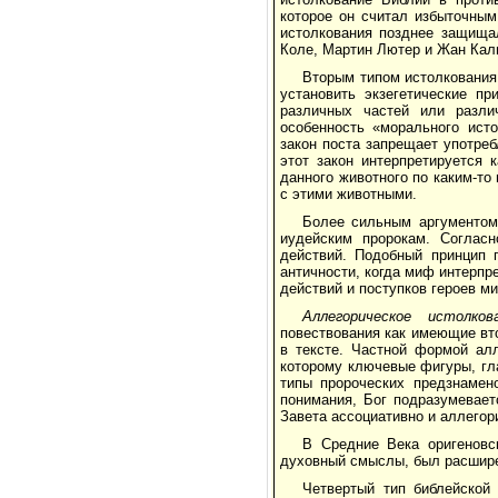
которое он считал избыточным
истолкования позднее защища
Коле, Мартин Лютер и Жан Кал
Вторым типом истолкования
установить экзегетические п
различных частей или разли
особенность «морального исто
закон поста запрещает употре
этот закон интерпретируется 
данного животного по каким-то
с этими животными.
Более сильным аргументом
иудейским пророкам. Согласн
действий. Подобный принцип 
античности, когда миф интерпр
действий и поступков героев м
Аллегорическое истолков
повествования как имеющие вто
в тексте. Частной формой ал
которому ключевые фигуры, гл
типы пророческих предзнамен
понимания, Бог подразумевает
Завета ассоциативно и аллегор
В Средние Века оригеновс
духовный смыслы, был расшире
Четвертый тип библейской 