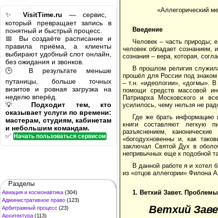
«Аллегорический ме
✨
VisitTime.ru
— сервис,
который превращает запись в
Введение
понятный и быстрый процесс.
📅 Вы создаёте расписание и
Человек – часть природы; е
правила приёма, а клиенты
человек обладает сознанием, 
выбирают удобный слот онлайн,
сознания – вера, которая, согл
без ожидания и звонков.
В прошлом религия служил
🕒 В результате меньше
прошёл для России под знаком
путаницы, больше точных
– т.н. «идеологии», «догмы». 
визитов и ровная загрузка на
помощи средств массовой ин
неделю вперёд.
Патриарха Московского и вс
💡
Подходит тем, кто
усилилось, чему нельзя не рад
оказывает услуги по времени:
Где же брать информацию 
мастерам, студиям, кабинетам
книги составляют легкую п
и небольшим командам.
разъяснением, канонические
✅
Начать пользоваться сервисом
«богодухновенны и, как тако
заключал Святой Дух в оболо
непривычных еще к подобной т
В данной работе я и хотел 
из «отцов аллегории» Филона А
Разделы
1. Ветхий Завет. Проблем
Авиация и космонавтика
(304)
Административное право
(123)
Ветхий Зав
Арбитражный процесс
(23)
Архитектура
(113)