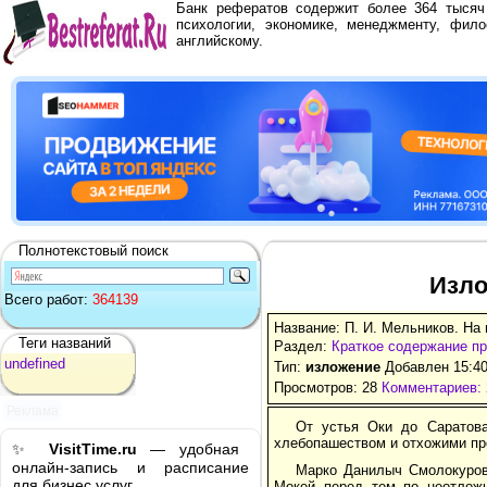
Банк рефератов содержит более 364 тыся
психологии, экономике, менеджменту, фило
английскому.
Полнотекстовый поиск
Изло
Всего работ:
364139
Название: П. И. Мельников. На 
Теги названий
Раздел:
Краткое содержание п
undefined
Тип:
изложение
Добавлен 15:40
Просмотров: 28
Комментариев: 
Реклама
От устья Оки до Саратова
хлебопашеством и отхожими п
✨
VisitTime.ru
— удобная
онлайн-запись и расписание
Марко Данилыч Смолокуров
для бизнес услуг.
Мокей перед тем по неотложн