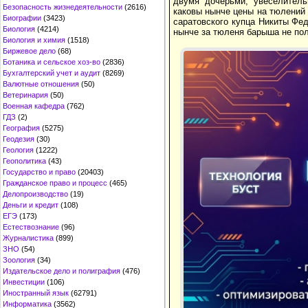
двумя дочерьми, увеселитель
Безопасность жизнедеятельности
(2616)
каковы нынче цены на тюлений 
Биографии
(3423)
саратовского купца Никиты Фе
Биология
(4214)
нынче за тюленя барыша не пол
Биология и химия
(1518)
Биржевое дело
(68)
Ботаника и сельское хоз-во
(2836)
Бухгалтерский учет и аудит
(8269)
Валютные отношения
(50)
Ветеринария
(50)
Военная кафедра
(762)
ГДЗ
(2)
География
(5275)
Геодезия
(30)
Геология
(1222)
Геополитика
(43)
Государство и право
(20403)
Гражданское право и процесс
(465)
Делопроизводство
(19)
Деньги и кредит
(108)
ЕГЭ
(173)
Естествознание
(96)
Журналистика
(899)
ЗНО
(54)
Зоология
(34)
Издательское дело и полиграфия
(476)
Инвестиции
(106)
Иностранный язык
(62791)
Информатика
(3562)