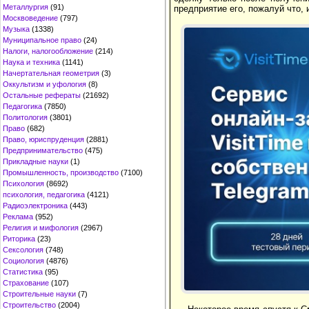
Металлургия
(91)
предприятие его, пожалуй что, 
Москвоведение
(797)
Музыка
(1338)
Муниципальное право
(24)
Налоги, налогообложение
(214)
Наука и техника
(1141)
Начертательная геометрия
(3)
Оккультизм и уфология
(8)
Остальные рефераты
(21692)
Педагогика
(7850)
Политология
(3801)
Право
(682)
Право, юриспруденция
(2881)
Предпринимательство
(475)
Прикладные науки
(1)
Промышленность, производство
(7100)
Психология
(8692)
психология, педагогика
(4121)
Радиоэлектроника
(443)
Реклама
(952)
Религия и мифология
(2967)
Риторика
(23)
Сексология
(748)
Социология
(4876)
Статистика
(95)
Страхование
(107)
Строительные науки
(7)
Строительство
(2004)