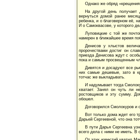
Однако же обряд «крещения
На другой день получает
вернуться домой ранее месяц
ребенка, и о благоверном её, н
И о Самоквасове, у которого де
Луповицкие с той же почт
намерен в ближайшее время по
Денисов у хлыстов велича
пророчествами достиг он слав
приезда Денисова ждут с особ
пока и самым просвещенным чл
Дивятся и досадуют все ры
них самые дешевые, зато в кр
тотчас же выкладывать.
И надумывает тогда Смолоку
хватает. Занял он чуть ли н
ростовщиков и эту сумму. До
обошел.
Договорился Смолокуров и 
Вот только дома ждет его т
Дарьей Сергеевной, что она то
В пути Дарья Сергеевна уз
всего дела с ними не иметь. В 
От этих известий хватил Ма