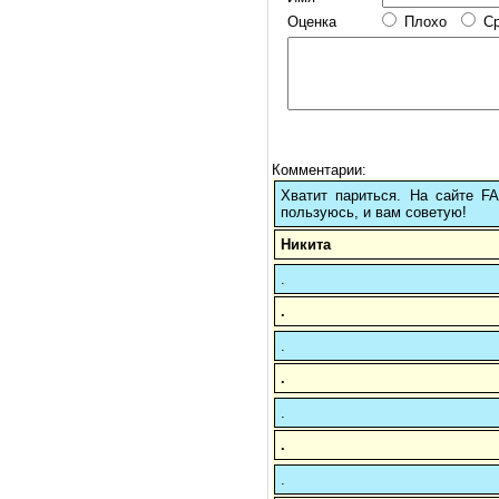
Оценка
Плохо
С
Комментарии:
Хватит париться. На сайте 
пользуюсь, и вам советую!
Никита
.
.
.
.
.
.
.