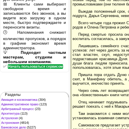
📅 Клиенты сами выбирают
промысловиками (они тюленя бил
свободное время и
Выждав положенный срок, 
записываются без звонков, а вы
подруга, Дарья Сергеевна, неве
видите всю загрузку в одном
месте, быстро подтверждаете и
Всего четыре года прожил 
переносите визиты.
родов и Олена Петровна и ребе
🕒 Напоминания снижают
Перед смертью просила он
количество пропусков, а порядок
воспитать согласилась, а замуж
в графике экономит время
Лишившись семейного счас
администратора.
успехов: лет через десять за
💡
Подходит частным
стал властен, скуп, недост
мастерам, студиям и
подраставшая красавица Дуня.
небольшим компаниям.
души блага людям приносила.
✅
Начать пользоваться сервисом
попользовалась, хотя злые язык
Пришла пора отдать Дуню в
скит, в Манефину обитель, а
выучится, иночество принять.
Через семь лет возвращает
Разделы
она «божественные» книги чита
Авиация и космонавтика
(304)
Отец начинает подумывать 
Административное право
(123)
решает поехать с ней к Макарь
Арбитражный процесс
(23)
Там знакомится с ними мо
Архитектура
(113)
установилась взаимная симпат
Астрология
(4)
Астрономия
(4814)
Самоквасов предлагает уст
Банковское дело
(5227)