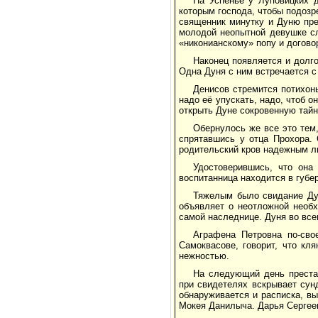
На Успенье у Луповицких д
которым господа, чтобы подозр
священник минутку и Дуню пре
молодой неопытной девушке сл
«никонианскому» попу и догово
Наконец появляется и долг
Одна Дуня с ним встречается с
Денисов стремится потихон
надо её упускать, надо, чтоб 
открыть Дуне сокровенную тайн
Обернулось же все это тем
спрятавшись у отца Прохора. 
родительский кров надежным л
Удостоверившись, что она
воспитанница находится в губе
Тяжелым было свидание Дун
объявляет о неотложной необх
самой наследнице. Дуня во все
Аграфена Петровна по-сво
Самоквасове, говорит, что кл
нежностью.
На следующий день преста
при свидетелях вскрывает сун
обнаруживается и расписка, вы
Мокея Данилыча. Дарья Сергеев