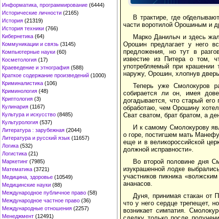
Информатика, программирование
(6444)
Исторические личности
(2165)
В трактире, где обделываю
История
(21319)
части воротилой Орошиным и д
История техники
(766)
Марко Данилыч и здесь жалу
Кибернетика
(64)
Орошин предлагает у него вс
Коммуникации и связь
(3145)
предложения, но тут в разго
Компьютерные науки
(60)
известие из Питера о том, ч
Косметология
(17)
употребляемый при крашении т
Краеведение и этнография
(588)
наружу, Орошин, хлопнув двер
Краткое содержание произведений
(1000)
Криминалистика
(106)
Теперь уже Смолокуров р
Криминология
(48)
собирается ли он, имея дов
Криптология
(3)
догадывается, что старый его
Кулинария
(1167)
обработаю, чем Орошину хотел
Сват сватом, брат братом, а д
Культура и искусство
(8485)
Культурология
(537)
И к самому Смолокурову яв
Литература : зарубежная
(2044)
о горе, постигшем мать Манеф
Литература и русский язык
(11657)
еще и в великороссийской церк
Логика
(532)
должной исправности».
Логистика
(21)
Во второй половине дня С
Маркетинг
(7985)
изукрашенной лодке выбрались
Математика
(3721)
участников пикника «волжским
Медицина, здоровье
(10549)
ананасов.
Медицинские науки
(88)
Международное публичное право
(58)
Дуня, принимая стакан от 
Международное частное право
(36)
что у него сердце трепещет, 
Международные отношения
(2257)
возникает симпатия. Смолоку
Менеджмент
(12491)
сделку только после получени