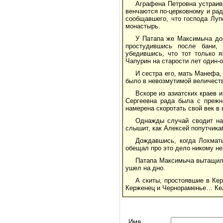
Аграфена Петровна устраив
венчаются по-церковному и рад
сообщавшего, что господа Луп
монастырь.
У Патапа же Максимыча дом
простудившись после бани,
убедившись, что тот только я
Чапурин на старости лет один-
И сестра его, мать Манефа,
было в невозмутимой величест
Вскоре из азиатских краев 
Сергеевна рада была с прежн
намерена скоротать свой век в 
Однажды случай сводит на
слышит, как Алексей попутчика
Дождавшись, когда Лохматы
обещал про это дело никому не 
Патапа Максимыча вытащили
ушел на дно.
А скиты, простоявшие в Ке
Керженец и Чернораменье… Кел
Имя