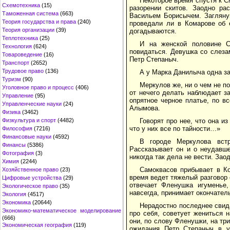
Некоторое время спустя к 
Схемотехника
(15)
разорении скитов. Заодно ра
Таможенная система
(663)
Васильем Борисычем. Загляну
Теория государства и права
(240)
проведали ли в Комарове об е
Теория организации
(39)
догадываются.
Теплотехника
(25)
И на женской половине 
Технология
(624)
повидаться. Девушка со слеза
Товароведение
(16)
Петр Степаныч.
Транспорт
(2652)
Трудовое право
(136)
А у Марка Данилыча одна за
Туризм
(90)
Меркулов же, ни о чем не п
Уголовное право и процесс
(406)
от нечего делать наблюдает з
Управление
(95)
опрятное черное платье, по в
Управленческие науки
(24)
Алымова.
Физика
(3462)
Физкультура и спорт
(4482)
Говорят про нее, что она и
что у них все по тайности…»
Философия
(7216)
Финансовые науки
(4592)
В городе Меркулова встр
Финансы
(5386)
Рассказывает он и о неудавш
Фотография
(3)
никогда так дела не вести. За
Химия
(2244)
Самоквасов прибывает в К
Хозяйственное право
(23)
время ведет тяжелый разговор
Цифровые устройства
(29)
отвечает Фленушка игуменье,
Экологическое право
(35)
навсегда, принимает окончател
Экология
(4517)
Экономика
(20644)
Нерадостно последнее свид
Экономико-математическое моделирование
про себя, советует жениться 
(666)
они, по слову Фленушки, на тр
Экономическая география
(119)
ожидания Петр Степаныч в ус