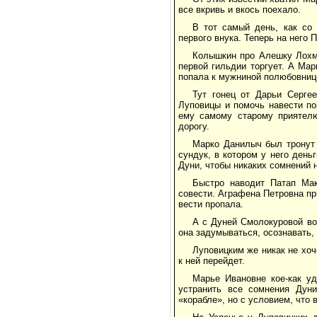
все вкривь и вкось поехало.
В тот самый день, как со
первого внука. Теперь на него 
Колышкин про Алешку Лохма
первой гильдии торгует. А Мар
попала к мужниной полюбовнице
Тут гонец от Дарьи Серге
Луповицы и помочь навести по
ему самому старому приятелю
дорогу.
Марко Данилыч был тронут 
сундук, в котором у него день
Дуни, чтобы никаких сомнений н
Быстро наводит Патап Мак
совести. Аграфена Петровна при
вести пропала.
А с Дуней Смолокуровой во
она задумываться, осознавать, 
Луповицким же никак не хоче
к ней перейдет.
Марье Ивановне кое-как у
устранить все сомнения Дун
«корабле», но с условием, что 