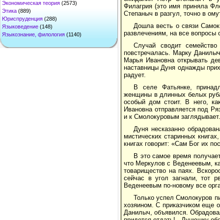
Экономическая теория
(2573)
Филагрия (это имя приняла Фл
Этика
(889)
Степаныч в разгул, точно в ому
Юриспруденция
(288)
Дошла весть о связи Самок
Языковедение
(148)
развлечениям, на все вопросы 
Языкознание, филология
(1140)
Случай сводит семейство
повстречалась. Марку Данилыч
Марья Ивановна открывать дев
наставницы Дуня однажды прих
радует.
В селе Фатьянке, принад
женщины в длинных белых руба
особый дом стоит. В него, ка
Ивановна отправляется под Ряз
и к Смолокуровым заглядывает
Дуня несказанно обрадова
мистических старинных книгах
книгах говорит: «Сам Бог их 
В это самое время получает
что Меркулов с Веденеевым, ка
товарищество на паях. Вскоро
сейчас в угол загнали, тот 
Веденеевым по-новому все орга
Только успел Смолокуров пи
хозяином. С приказчиком еще о
Данилыч, объявился. Обрадова
придется отдать!.. Дунюшку обе