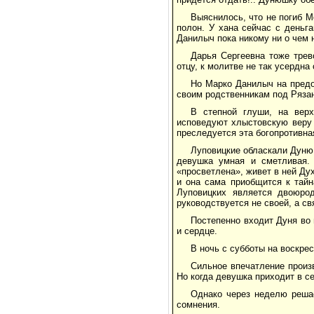
Выяснилось, что не погиб М
полон. У хана сейчас с деньг
Данилыч пока никому ни о чем н
Дарья Сергеевна тоже трев
отцу, к молитве не так усердна
Но Марко Данилыч на предо
своим родственникам под Рязан
В степной глуши, на верх
исповедуют хлыстовскую веру 
преследуется эта богопротивна
Луповицкие обласкали Дуню
девушка умная и сметливая.
«просветлена», живет в ней Ду
и она сама приобщится к тай
Луповицких является двоюро
руководствуется не своей, а св
Постепенно входит Дуня во 
и сердце.
В ночь с субботы на воскре
Сильное впечатление произ
Но когда девушка приходит в с
Однако через неделю реша
сомнения.