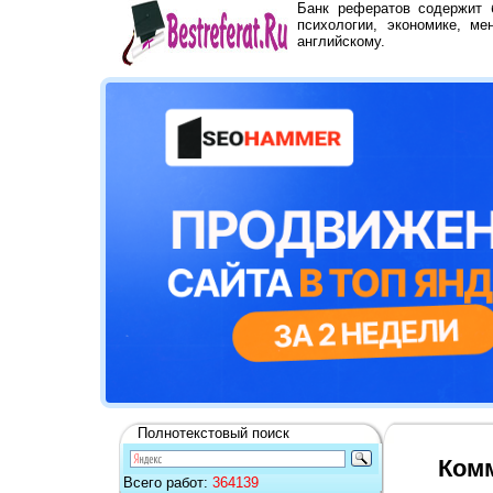
Банк рефератов содержит
психологии, экономике, ме
английскому.
Полнотекстовый поиск
Комм
Всего работ:
364139