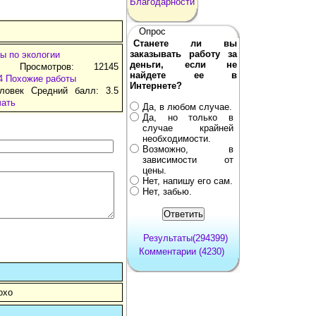
Благодарности
Опрос
Станете ли вы
заказывать работу за
ы по экологии
деньги, если не
т Просмотров: 12145
найдете ее в
4
Похожие работы
Интернете?
ловек Средний балл: 3.5
чать
Да, в любом случае.
Да, но только в
случае крайней
необходимости.
Возможно, в
зависимости от
цены.
Нет, напишу его сам.
Нет, забью.
Результаты(294399)
Комментарии (4230)
охо