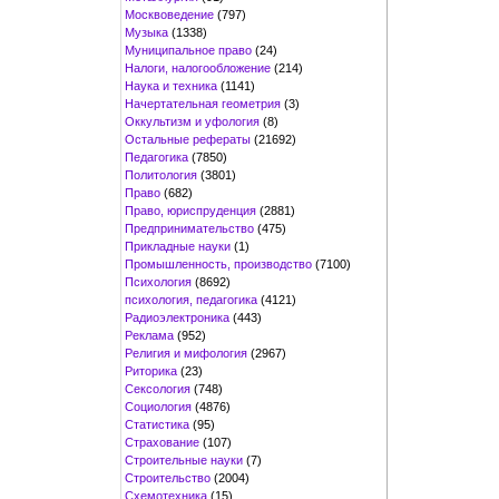
Москвоведение
(797)
Музыка
(1338)
Муниципальное право
(24)
Налоги, налогообложение
(214)
Наука и техника
(1141)
Начертательная геометрия
(3)
Оккультизм и уфология
(8)
Остальные рефераты
(21692)
Педагогика
(7850)
Политология
(3801)
Право
(682)
Право, юриспруденция
(2881)
Предпринимательство
(475)
Прикладные науки
(1)
Промышленность, производство
(7100)
Психология
(8692)
психология, педагогика
(4121)
Радиоэлектроника
(443)
Реклама
(952)
Религия и мифология
(2967)
Риторика
(23)
Сексология
(748)
Социология
(4876)
Статистика
(95)
Страхование
(107)
Строительные науки
(7)
Строительство
(2004)
Схемотехника
(15)