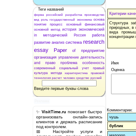
Теги названий
Критерии кач
форма
российский
разработка
производство
основа
вид
роль
государственный
экономика
Структура за
понятие
процесс
основный
финансовый
природных, в 
история
экономический
основной
метод
вида промыш
работа
in
методический
Россия
концентрации 
research
система
развитие
анализ
essay
Paper
of
предприятие
организация
управление
деятельность
and
право
проблема
особенность
Имя
современный
социальный
учет
правый
Оценка
культура
метода
характеристика
правовой
технология
расчет
человек
средство
русский
Введите первые буквы слова
Реклама
Комментарии:
✨
VisitTime.ru
помогает быстро
организовать онлайн-запись
чушь
клиентов и держать расписание
бублик
под контролем.
📅 Настройте услуги и
малоооо