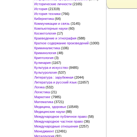
Исторические личности
(2165)
История
(21319)
История техники
(766)
Кибернетика
(64)
Коммуникации и связь
(3145)
Компьютерные науки
(60)
Косметология
(17)
Краеведение и этнография
(588)
Краткое содержание произведений
(1000)
Криминалистика
(106)
Криминология
(48)
Криптология
(3)
Кулинария
(1167)
Культура и искусство
(8485)
Культурология
(537)
Литература : зарубежная
(2044)
Литература и русский язык
(11657)
Логика
(532)
Логистика
(21)
Маркетинг
(7985)
Математика
(3721)
Медицина, здоровье
(10549)
Медицинские науки
(88)
Международное публичное право
(58)
Международное частное право
(36)
Международные отношения
(2257)
Менеджмент
(12491)
Металлургия
(91)