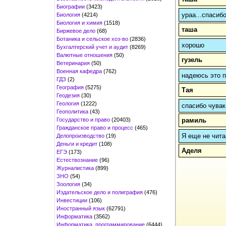
Биографии
(3423)
ураа...спасибо
Биология
(4214)
Биология и химия
(1518)
таша
Биржевое дело
(68)
Ботаника и сельское хоз-во
(2836)
хорошо
Бухгалтерский учет и аудит
(8269)
Валютные отношения
(50)
гузель
Ветеринария
(50)
Военная кафедра
(762)
надеюсь это п
ГДЗ
(2)
География
(5275)
Тая
Геодезия
(30)
Геология
(1222)
спасибо чувак
Геополитика
(43)
Государство и право
(20403)
рамиль
Гражданское право и процесс
(465)
Я еще не чита
Делопроизводство
(19)
Деньги и кредит
(108)
Аделя
ЕГЭ
(173)
Естествознание
(96)
Журналистика
(899)
ЗНО
(54)
Зоология
(34)
Издательское дело и полиграфия
(476)
Инвестиции
(106)
Иностранный язык
(62791)
Информатика
(3562)
Информатика, программирование
(6444)