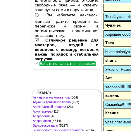
длительность приёма, откройте
свободные окна — и клиенты
запишутся сами в пару кликов.
🕒 Вы избегаете накладок,
Тихий ужас, б
меньше тратите времени на
Чувачёк
переписки и звонки, а
автоматические напоминания
Хорошее сообщ
повышают явку.
💡
Отличное решение для
Тася
мастеров, студий и
сервисных команд, которым
hueta polnajya 
важны порядок и стабильная
загрузка.
shuric
✅
Начать пользоваться сервисом
Ужасно. Разве
Аля
здорово!!!!!!!!!!!
Разделы
камиль
Авиация и космонавтика
(304)
Административное право
(123)
Спасибки!!!!!!!!
Арбитражный процесс
(23)
Архитектура
(113)
Ксения
Астрология
(4)
Астрономия
(4814)
ураа спасибо
Банковское дело
(5227)
Безопасность жизнедеятельности
(2616)
таша