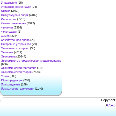
Управление
(95)
Управленческие науки
(24)
Физика
(3462)
Физкультура и спорт
(4482)
Философия
(7216)
Финансовые науки
(4592)
Финансы
(5386)
Фотография
(3)
Химия
(2244)
Хозяйственное право
(23)
Цифровые устройства
(29)
Экологическое право
(35)
Экология
(4517)
Экономика
(20644)
Экономико-математическое моделирование
(666)
Экономическая география
(119)
Экономическая теория
(2573)
Этика
(889)
Юриспруденция
(288)
Языковедение
(148)
Языкознание, филология
(1140)
Copyright
Сокр
⚡