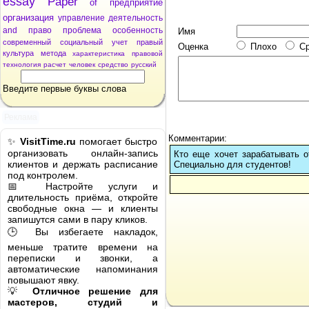
essay
Paper
of
предприятие
организация
управление
деятельность
and
право
проблема
особенность
Имя
современный
социальный
учет
правый
Оценка
Плохо
С
культура
метода
характеристика
правовой
технология
расчет
человек
средство
русский
Введите первые буквы слова
Реклама
Комментарии:
✨
VisitTime.ru
помогает быстро
организовать онлайн-запись
Кто еще хочет зарабатывать от
клиентов и держать расписание
Cпециально для студентов!
под контролем.
📅 Настройте услуги и
длительность приёма, откройте
свободные окна — и клиенты
запишутся сами в пару кликов.
🕒 Вы избегаете накладок,
меньше тратите времени на
переписки и звонки, а
автоматические напоминания
повышают явку.
💡
Отличное решение для
мастеров, студий и