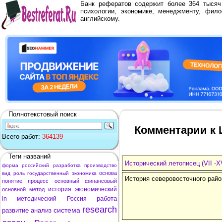
Банк рефератов содержит более 364 тыся
психологии, экономике, менеджменту, фило
английскому.
Полнотекстовый поиск
Комментарии к Ш
Всего работ:
364139
Теги названий
Исторический летописец (VII -XV
форма
российский
разработка
производство
основа
вид
роль
государственный
экономика
История северовосточного райо
понятие
процесс
основный
финансовый
история
экономический
основной
метод
работа
in
методический
Россия
research
система
развитие
анализ