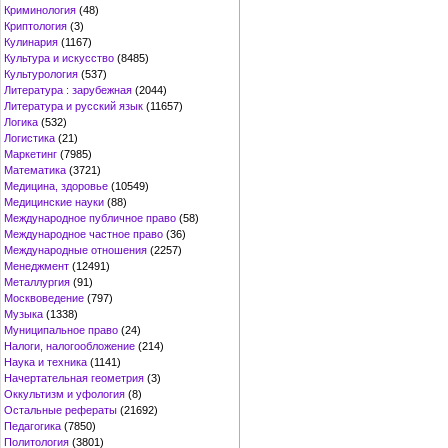
Криминология
(48)
Криптология
(3)
Кулинария
(1167)
Культура и искусство
(8485)
Культурология
(537)
Литература : зарубежная
(2044)
Литература и русский язык
(11657)
Логика
(532)
Логистика
(21)
Маркетинг
(7985)
Математика
(3721)
Медицина, здоровье
(10549)
Медицинские науки
(88)
Международное публичное право
(58)
Международное частное право
(36)
Международные отношения
(2257)
Менеджмент
(12491)
Металлургия
(91)
Москвоведение
(797)
Музыка
(1338)
Муниципальное право
(24)
Налоги, налогообложение
(214)
Наука и техника
(1141)
Начертательная геометрия
(3)
Оккультизм и уфология
(8)
Остальные рефераты
(21692)
Педагогика
(7850)
Политология
(3801)