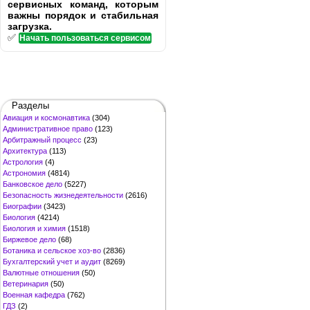
сервисных команд, которым
важны порядок и стабильная
загрузка.
✅
Начать пользоваться сервисом
Разделы
Авиация и космонавтика
(304)
Административное право
(123)
Арбитражный процесс
(23)
Архитектура
(113)
Астрология
(4)
Астрономия
(4814)
Банковское дело
(5227)
Безопасность жизнедеятельности
(2616)
Биографии
(3423)
Биология
(4214)
Биология и химия
(1518)
Биржевое дело
(68)
Ботаника и сельское хоз-во
(2836)
Бухгалтерский учет и аудит
(8269)
Валютные отношения
(50)
Ветеринария
(50)
Военная кафедра
(762)
ГДЗ
(2)