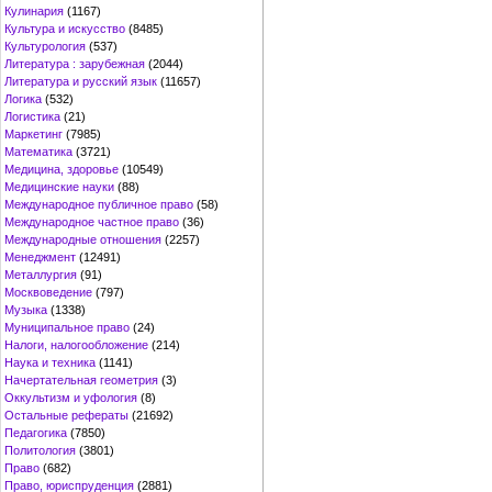
Кулинария
(1167)
Культура и искусство
(8485)
Культурология
(537)
Литература : зарубежная
(2044)
Литература и русский язык
(11657)
Логика
(532)
Логистика
(21)
Маркетинг
(7985)
Математика
(3721)
Медицина, здоровье
(10549)
Медицинские науки
(88)
Международное публичное право
(58)
Международное частное право
(36)
Международные отношения
(2257)
Менеджмент
(12491)
Металлургия
(91)
Москвоведение
(797)
Музыка
(1338)
Муниципальное право
(24)
Налоги, налогообложение
(214)
Наука и техника
(1141)
Начертательная геометрия
(3)
Оккультизм и уфология
(8)
Остальные рефераты
(21692)
Педагогика
(7850)
Политология
(3801)
Право
(682)
Право, юриспруденция
(2881)