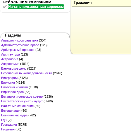
небольшим компаниям.
Гражевич
✅
Начать пользоваться сервисом
Разделы
Авиация и космонавтика
(304)
Административное право
(123)
Арбитражный процесс
(23)
Архитектура
(113)
Астрология
(4)
Астрономия
(4814)
Банковское дело
(5227)
Безопасность жизнедеятельности
(2616)
Биографии
(3423)
Биология
(4214)
Биология и химия
(1518)
Биржевое дело
(68)
Ботаника и сельское хоз-во
(2836)
Бухгалтерский учет и аудит
(8269)
Валютные отношения
(50)
Ветеринария
(50)
Военная кафедра
(762)
ГДЗ
(2)
География
(5275)
Геодезия
(30)