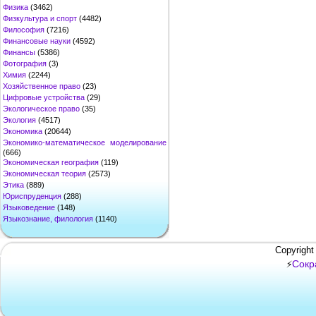
Физика
(3462)
Физкультура и спорт
(4482)
Философия
(7216)
Финансовые науки
(4592)
Финансы
(5386)
Фотография
(3)
Химия
(2244)
Хозяйственное право
(23)
Цифровые устройства
(29)
Экологическое право
(35)
Экология
(4517)
Экономика
(20644)
Экономико-математическое моделирование
(666)
Экономическая география
(119)
Экономическая теория
(2573)
Этика
(889)
Юриспруденция
(288)
Языковедение
(148)
Языкознание, филология
(1140)
Copyright
Сокр
⚡