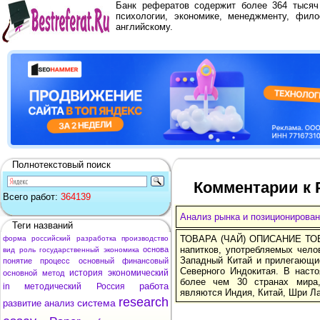
Банк рефератов содержит более 364 тыся
психологии, экономике, менеджменту, фило
английскому.
Полнотекстовый поиск
Комментарии к 
Всего работ:
364139
Анализ рынка и позиционирова
Теги названий
ТОВАРА (ЧАЙ) ОПИСАНИЕ ТОВА
форма
российский
разработка
производство
напитков, употребляемых чело
основа
вид
роль
государственный
экономика
Западный Китай и прилегающи
понятие
процесс
основный
финансовый
Северного Индокитая. В наст
история
экономический
основной
метод
более чем 30 странах мира
работа
in
методический
Россия
являются Индия, Китай, Шри Ла
research
система
развитие
анализ