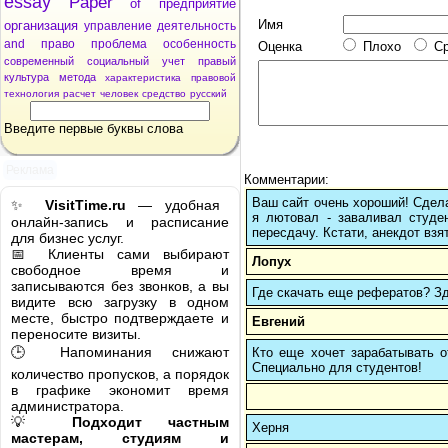
essay
Paper
of
предприятие
Имя
организация
управление
деятельность
and
право
проблема
особенность
Оценка
Плохо
С
современный
социальный
учет
правый
культура
метода
характеристика
правовой
технология
расчет
человек
средство
русский
Введите первые буквы слова
Реклама
Комментарии:
Ваш сайт очень хороший! Сдела
✨
VisitTime.ru
— удобная
я лютовал - заваливал студен
онлайн-запись и расписание
пересдачу. Кстати, анекдот взят
для бизнес услуг.
📅 Клиенты сами выбирают
Лопух
свободное время и
записываются без звонков, а вы
Где скачать еще рефератов? Зде
видите всю загрузку в одном
месте, быстро подтверждаете и
Евгений
переносите визиты.
🕒 Напоминания снижают
Кто еще хочет зарабатывать от
Cпециально для студентов!
количество пропусков, а порядок
в графике экономит время
администратора.
💡
Подходит частным
Херня
мастерам, студиям и