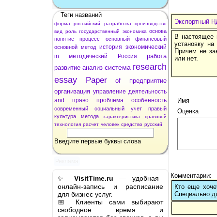
Теги названий
Экспортный Н
форма
российский
разработка
производство
основа
вид
роль
государственный
экономика
В настоящее 
понятие
процесс
основный
финансовый
установку на
история
экономический
основной
метод
Причем не за
работа
in
методический
Россия
или нет.
research
система
развитие
анализ
essay
Paper
of
предприятие
организация
управление
деятельность
and
право
проблема
особенность
Имя
современный
социальный
учет
правый
Оценка
культура
метода
характеристика
правовой
технология
расчет
человек
средство
русский
Введите первые буквы слова
Реклама
Комментарии:
✨
VisitTime.ru
— удобная
онлайн-запись и расписание
Кто еще хочет
для бизнес услуг.
Cпециально д
📅 Клиенты сами выбирают
свободное время и