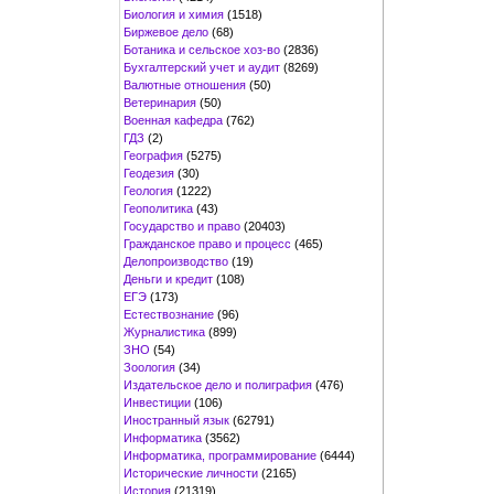
Биология и химия
(1518)
Биржевое дело
(68)
Ботаника и сельское хоз-во
(2836)
Бухгалтерский учет и аудит
(8269)
Валютные отношения
(50)
Ветеринария
(50)
Военная кафедра
(762)
ГДЗ
(2)
География
(5275)
Геодезия
(30)
Геология
(1222)
Геополитика
(43)
Государство и право
(20403)
Гражданское право и процесс
(465)
Делопроизводство
(19)
Деньги и кредит
(108)
ЕГЭ
(173)
Естествознание
(96)
Журналистика
(899)
ЗНО
(54)
Зоология
(34)
Издательское дело и полиграфия
(476)
Инвестиции
(106)
Иностранный язык
(62791)
Информатика
(3562)
Информатика, программирование
(6444)
Исторические личности
(2165)
История
(21319)