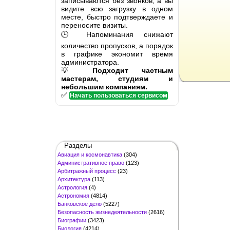
записываются без звонков, а вы
видите всю загрузку в одном
месте, быстро подтверждаете и
переносите визиты.
🕒 Напоминания снижают
количество пропусков, а порядок
в графике экономит время
администратора.
💡
Подходит частным
мастерам, студиям и
небольшим компаниям.
✅
Начать пользоваться сервисом
Разделы
Авиация и космонавтика
(304)
Административное право
(123)
Арбитражный процесс
(23)
Архитектура
(113)
Астрология
(4)
Астрономия
(4814)
Банковское дело
(5227)
Безопасность жизнедеятельности
(2616)
Биографии
(3423)
Биология
(4214)