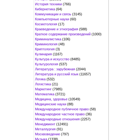
История техники
(766)
Кибернетика
(64)
Коммуникации и связь
(3145)
Компьютерные науки
(60)
Косметология
(17)
Краеведение и этнография
(588)
Краткое содержание произведений
(1000)
Криминалистика
(106)
Криминология
(48)
Криптология
(3)
Кулинария
(1167)
Культура и искусство
(8485)
Культурология
(537)
Литература : зарубежная
(2044)
Литература и русский язык
(11657)
Логика
(532)
Логистика
(21)
Маркетинг
(7985)
Математика
(3721)
Медицина, здоровье
(10549)
Медицинские науки
(88)
Международное публичное право
(58)
Международное частное право
(36)
Международные отношения
(2257)
Менеджмент
(12491)
Металлургия
(91)
Москвоведение
(797)
Музыка
(1338)