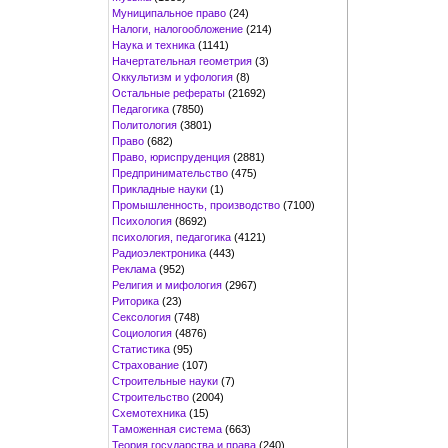
Муниципальное право
(24)
Налоги, налогообложение
(214)
Наука и техника
(1141)
Начертательная геометрия
(3)
Оккультизм и уфология
(8)
Остальные рефераты
(21692)
Педагогика
(7850)
Политология
(3801)
Право
(682)
Право, юриспруденция
(2881)
Предпринимательство
(475)
Прикладные науки
(1)
Промышленность, производство
(7100)
Психология
(8692)
психология, педагогика
(4121)
Радиоэлектроника
(443)
Реклама
(952)
Религия и мифология
(2967)
Риторика
(23)
Сексология
(748)
Социология
(4876)
Статистика
(95)
Страхование
(107)
Строительные науки
(7)
Строительство
(2004)
Схемотехника
(15)
Таможенная система
(663)
Теория государства и права
(240)