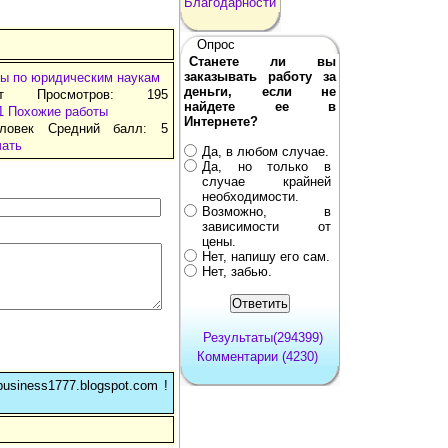
Благодарности
Опрос
Станете ли вы
заказывать работу за
ы по юридическим наукам
деньги, если не
ат Просмотров: 195
найдете ее в
1
Похожие работы
Интернете?
ловек Средний балл: 5
чать
Да, в любом случае.
Да, но только в
случае крайней
необходимости.
Возможно, в
зависимости от
цены.
Нет, напишу его сам.
Нет, забью.
Результаты(294399)
Комментарии (4230)
usiness1777.blogspot.com !