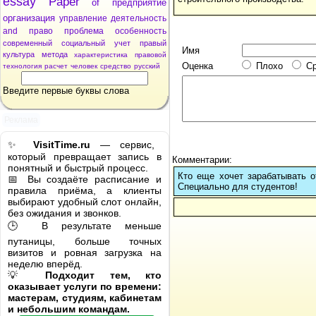
essay
Paper
of
предприятие
организация
управление
деятельность
and
право
проблема
особенность
современный
социальный
учет
правый
Имя
культура
метода
характеристика
правовой
Оценка
Плохо
С
технология
расчет
человек
средство
русский
Введите первые буквы слова
Реклама
✨
VisitTime.ru
— сервис,
который превращает запись в
Комментарии:
понятный и быстрый процесс.
Кто еще хочет зарабатывать от
📅 Вы создаёте расписание и
Cпециально для студентов!
правила приёма, а клиенты
выбирают удобный слот онлайн,
без ожидания и звонков.
🕒 В результате меньше
путаницы, больше точных
визитов и ровная загрузка на
неделю вперёд.
💡
Подходит тем, кто
оказывает услуги по времени:
мастерам, студиям, кабинетам
и небольшим командам.