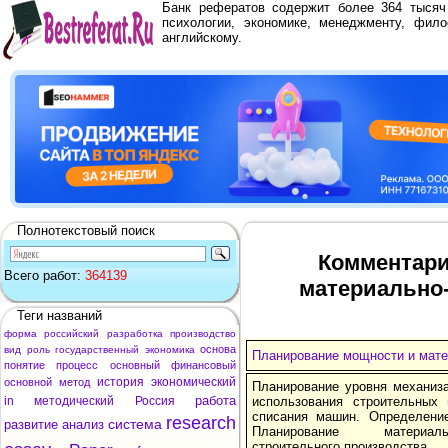
Банк рефератов содержит более 364 тыся
психологии, экономике, менеджменту, фило
английскому.
Полнотекстовый поиск
Комментари
Всего работ:
364139
материально-
Теги названий
форма
российский
разработка
производство
основа
вид
роль
государственный
экономика
Планирование мощности и мате
понятие
процесс
основный
финансовый
история
экономический
основной
метод
Планирование уровня механиза
работа
in
методический
Россия
использования строительных
списания машин. Определени
research
система
развитие
анализ
Планирование материальн
строительного производства.