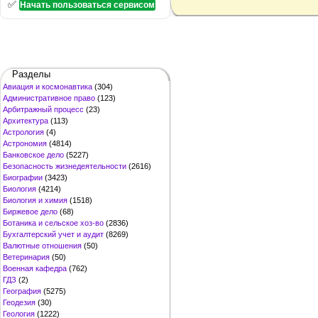
✅
Начать пользоваться сервисом
Разделы
Авиация и космонавтика
(304)
Административное право
(123)
Арбитражный процесс
(23)
Архитектура
(113)
Астрология
(4)
Астрономия
(4814)
Банковское дело
(5227)
Безопасность жизнедеятельности
(2616)
Биографии
(3423)
Биология
(4214)
Биология и химия
(1518)
Биржевое дело
(68)
Ботаника и сельское хоз-во
(2836)
Бухгалтерский учет и аудит
(8269)
Валютные отношения
(50)
Ветеринария
(50)
Военная кафедра
(762)
ГДЗ
(2)
География
(5275)
Геодезия
(30)
Геология
(1222)