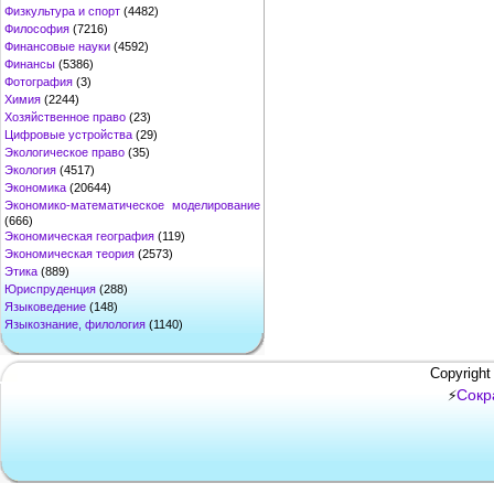
Физкультура и спорт
(4482)
Философия
(7216)
Финансовые науки
(4592)
Финансы
(5386)
Фотография
(3)
Химия
(2244)
Хозяйственное право
(23)
Цифровые устройства
(29)
Экологическое право
(35)
Экология
(4517)
Экономика
(20644)
Экономико-математическое моделирование
(666)
Экономическая география
(119)
Экономическая теория
(2573)
Этика
(889)
Юриспруденция
(288)
Языковедение
(148)
Языкознание, филология
(1140)
Copyright
Сокр
⚡